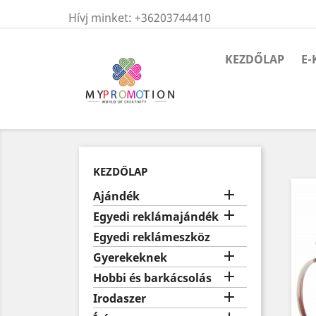
Hívj minket:
+36203744410
KEZDŐLAP
E-
KEZDŐLAP

Ajándék

Egyedi reklámajándék
Egyedi reklámeszköz

Gyerekeknek

Hobbi és barkácsolás

Irodaszer