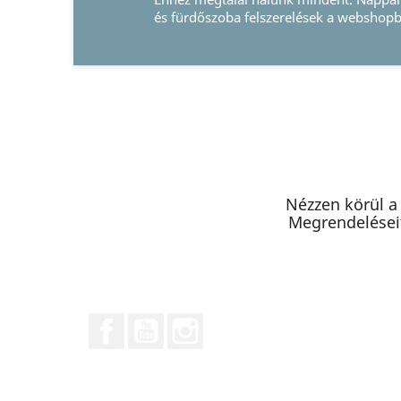
és fürdőszoba felszerelések a webshopban.
Nézzen körül a
Megrendeléseit
Facebook
YouTube
Instagram