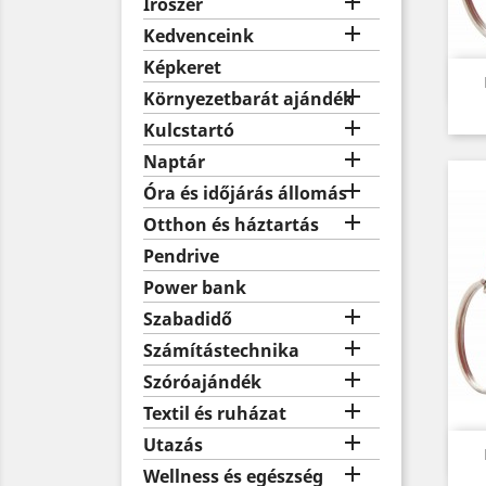

Írószer

Kedvenceink
Képkeret

Környezetbarát ajándék

Kulcstartó

Naptár

Óra és időjárás állomás

Otthon és háztartás
Pendrive
Power bank

Szabadidő

Számítástechnika

Szóróajándék

Textil és ruházat

Utazás

Wellness és egészség