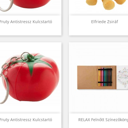
Előnézet
Előnézet


Fruty Antistressz Kulcstartó
Elfriede Zsiráf
Előnézet
Előnézet


Fruty Antistressz Kulcstartó
RELAX Felnőtt Színezőkön