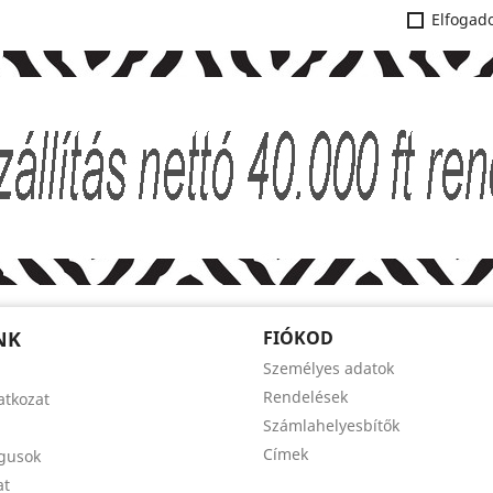
Elfogado
NK
FIÓKOD
Személyes adatok
Rendelések
latkozat
Számlahelyesbítők
Címek
ógusok
at