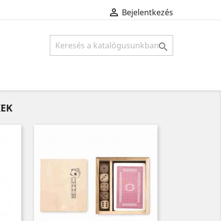

Bejelentkezés

KEK