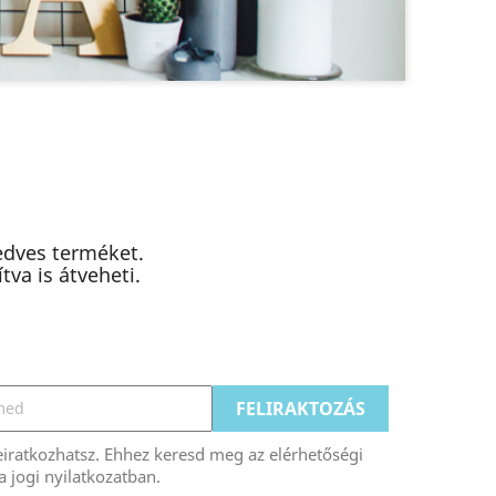
ké
edves terméket.
va is átveheti.
eiratkozhatsz. Ehhez keresd meg az elérhetőségi
a jogi nyilatkozatban.