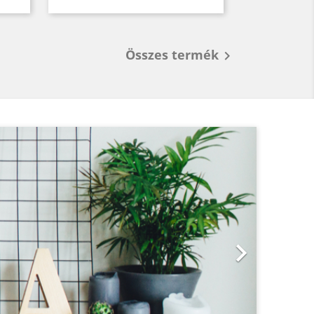
Összes termék

Következő

Őr
Le