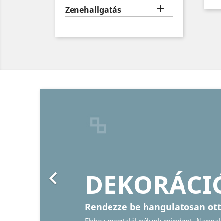

Zenehallgatás
Előző

DEKORÁCIÓ
Rendezze be hangulatosan ottho
Ehhez megtalál nálunk mindent. Nappali, k