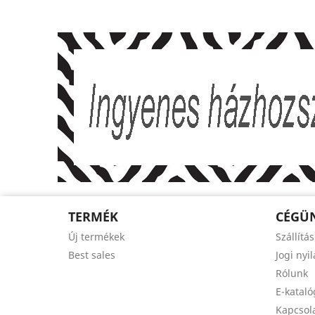
TERMÉK
CÉGÜ
Új termékek
Szállítás
Best sales
Jogi nyi
Rólunk
E-katal
Kapcsol