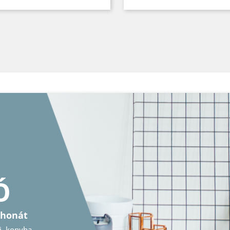
nát
onyha