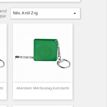
rend
Név, A-tól Z-ig

pja:
Előnézet

tó
Aberdeen Mérőszalag,kulcstartó