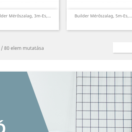
Előnézet
Előnézet


lder Mérőszalag, 3m-Es,...
Builder Mérőszalag, 5m-Es,..
 / 80 elem mutatása
KÉPKERET