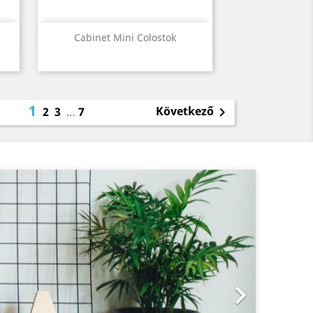
Előnézet

.
Cabinet Mini Colostok
1
Következő
2
3
…
7

Következő
