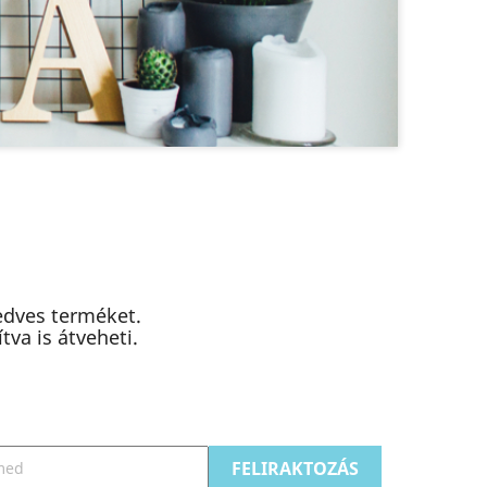
edves terméket.
va is átveheti.