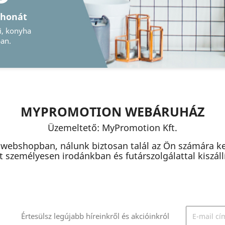
Őrizze meg emlékeit
Legyen szó hagyományos vagy digitális
képkeretről, nálunk megtalálja ezeket
MYPROMOTION WEBÁRUHÁZ
Üzemeltető: MyPromotion Kft.
 webshopban, nálunk biztosan talál az Ön számára k
 személyesen irodánkban és futárszolgálattal kiszállít
Értesülsz legújabb híreinkről és akcióinkról