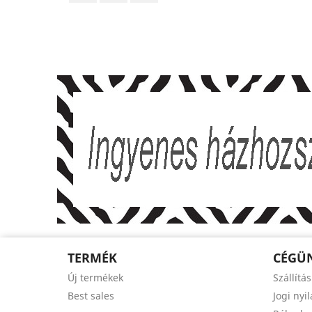
TERMÉK
CÉGÜ
Új termékek
Szállítás
Best sales
Jogi nyi