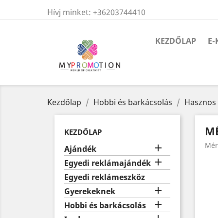
Hívj minket:
+36203744410
KEZDŐLAP
E-
Kezdőlap
Hobbi és barkácsolás
Hasznos
M
KEZDŐLAP
Mér

Ajándék

Egyedi reklámajándék
Egyedi reklámeszköz

Gyerekeknek

Hobbi és barkácsolás