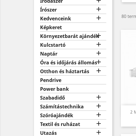

Irodaszer

Írószer
80 term

Kedvenceink
Képkeret

Környezetbarát ajándék

Kulcstartó

Naptár

Óra és időjárás állomás

Otthon és háztartás
Pendrive
Power bank

Szabadidő

Számítástechnika
2 

Szóróajándék

Textil és ruházat

Utazás