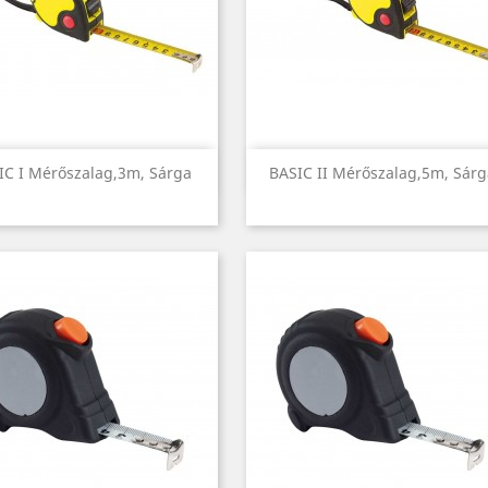
Előnézet
Előnézet


IC I Mérőszalag,3m, Sárga
BASIC II Mérőszalag,5m, Sárg