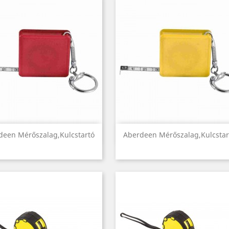
Előnézet
Előnézet


deen Mérőszalag,kulcstartó
Aberdeen Mérőszalag,kulcstar