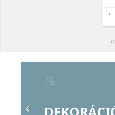
Bui
1-12
Előző
