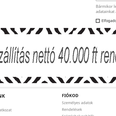
Bármikor l
adatainkat 
Elfogado
NK
FIÓKOD
Személyes adatok
Rendelések
latkozat