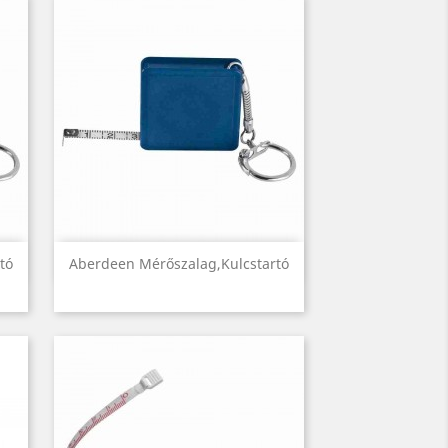
Előnézet

tó
Aberdeen Mérőszalag,kulcstartó