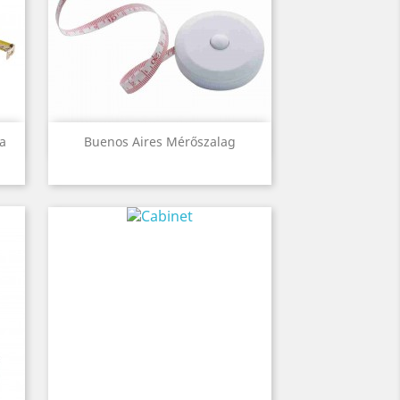
Előnézet

a
Buenos Aires Mérőszalag