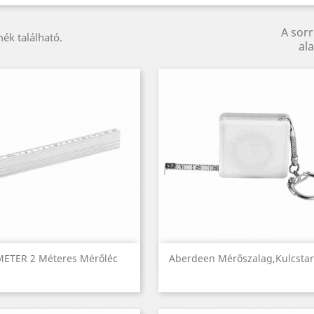
A sor
ék található.
ala
Előnézet
Előnézet


METER 2 Méteres Mérőléc
Aberdeen Mérőszalag,kulcstar