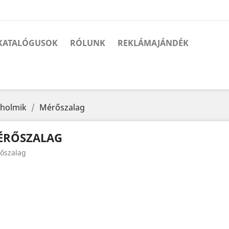
KATALÓGUSOK
RÓLUNK
REKLÁMAJÁNDÉK
 holmik
Mérőszalag
ÉRŐSZALAG
őszalag