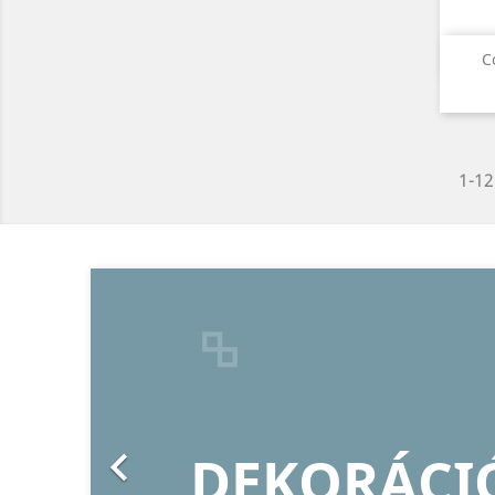
C
1-12
Előző

CIÓ