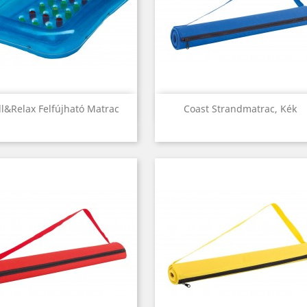
Előnézet
Előnézet


ll&relax Felfújható Matrac
Coast Strandmatrac, Kék