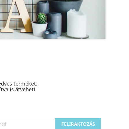
Őrizze meg emlékeit
Legyen szó hagyományos vagy digitális
képkeretről, nálunk megtalálja ezeket
edves terméket.
va is átveheti.