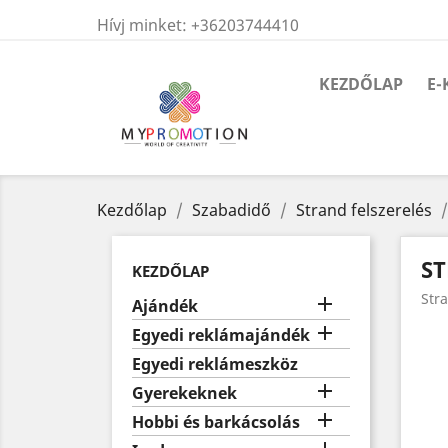
Hívj minket:
+36203744410
KEZDŐLAP
E-
Kezdőlap
Szabadidő
Strand felszerelés
S
KEZDŐLAP
Str

Ajándék

Egyedi reklámajándék
Egyedi reklámeszköz

Gyerekeknek

Hobbi és barkácsolás