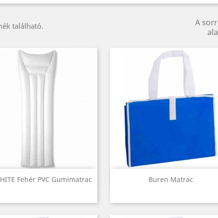
A sor
ék található.
ala
Előnézet
Előnézet


HITE Fehér PVC Gumimatrac
Buren Matrac