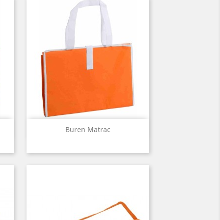
Előnézet

Buren Matrac