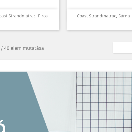
Előnézet
Előnézet


oast Strandmatrac, Piros
Coast Strandmatrac, Sárga
 / 40 elem mutatása