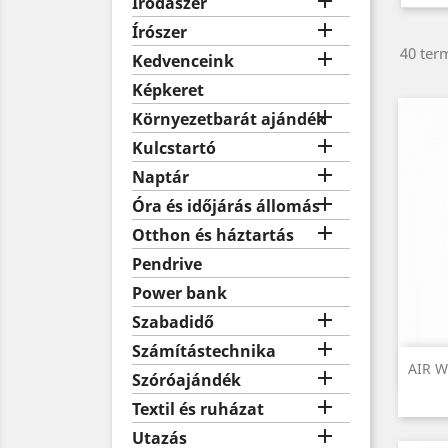

Irodaszer

Írószer
40 term

Kedvenceink
Képkeret

Környezetbarát ajándék

Kulcstartó

Naptár

Óra és időjárás állomás

Otthon és háztartás
Pendrive
Power bank

Szabadidő

Számítástechnika
AIR W

Szóróajándék

Textil és ruházat

Utazás