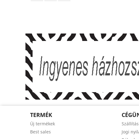
TERMÉK
CÉGÜ
Új termékek
Szállítás
Best sales
Jogi nyi