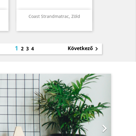
Előnézet

Coast Strandmatrac, Zöld
1
Következő
2
3
4

Következő

KÉPKERET