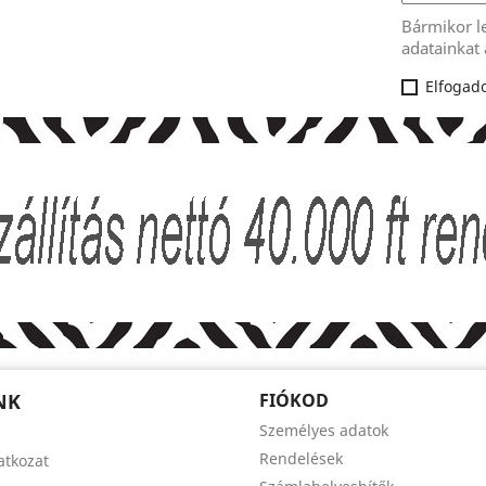
Bármikor l
adatainkat 
Elfogado
NK
FIÓKOD
Személyes adatok
Rendelések
latkozat