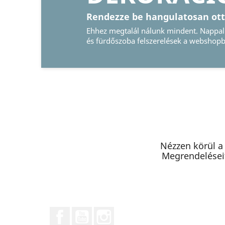
tosan otthonát
nt. Nappali, konyha
 a webshopban.
Nézzen körül a
Megrendeléseit
Facebook
YouTube
Instagram