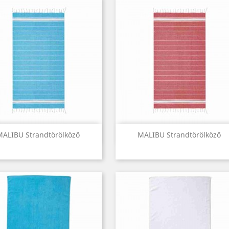
Előnézet
Előnézet


MALIBU Strandtörölköző
MALIBU Strandtörölköző