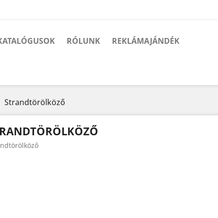
KATALÓGUSOK
RÓLUNK
REKLÁMAJÁNDÉK
Strandtörölköző
TRANDTÖRÖLKÖZŐ
andtörölköző