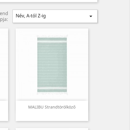
rend
Név, A-tól Z-ig

pja:
Előnézet

MALIBU Strandtörölköző