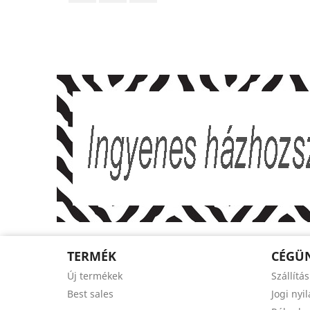
TERMÉK
CÉGÜ
Új termékek
Szállítás
Best sales
Jogi nyi