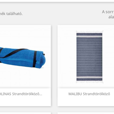
A sor
ék található.
ala
Előnézet
Előnézet


LINAS Strandtörölköző...
MALIBU Strandtörölköző