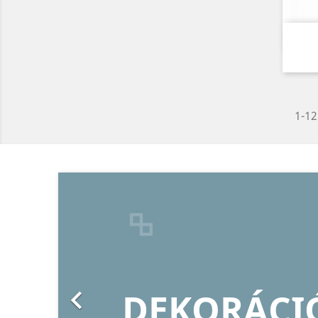
1-12
Előző

KÉPKE