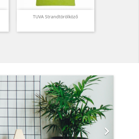
Előnézet

TUVA Strandtörölköző
Következő
