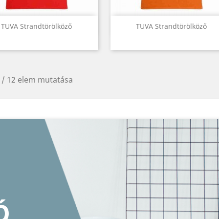
Előnézet
Előnézet


TUVA Strandtörölköző
TUVA Strandtörölköző
 / 12 elem mutatása
RET