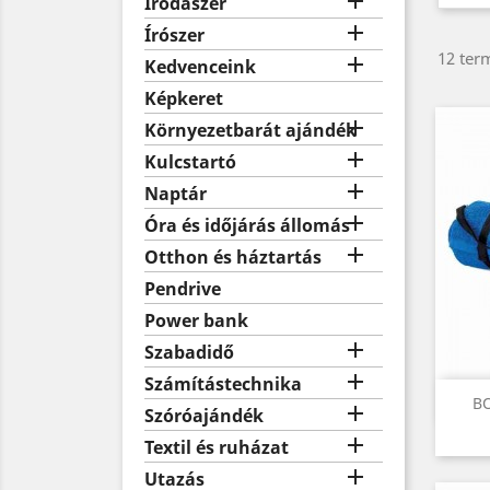

Irodaszer

Írószer
12 term

Kedvenceink
Képkeret

Környezetbarát ajándék

Kulcstartó

Naptár

Óra és időjárás állomás

Otthon és háztartás
Pendrive
Power bank

Szabadidő

Számítástechnika
BO

Szóróajándék

Textil és ruházat

Utazás