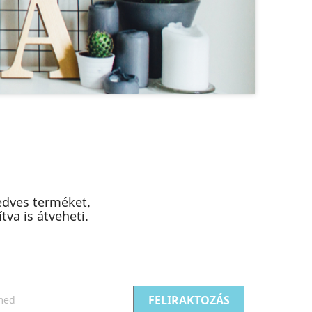
edves terméket.
va is átveheti.