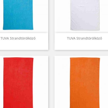
Előnézet
Előnézet


TUVA Strandtörölköző
TUVA Strandtörölköző