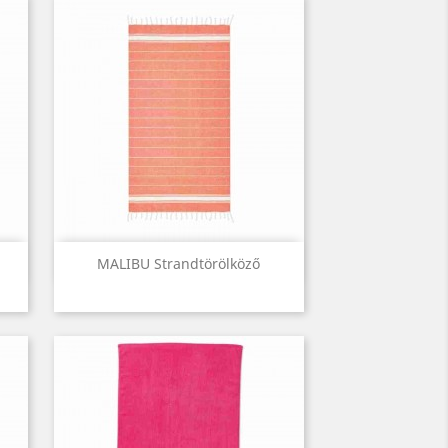
Előnézet

MALIBU Strandtörölköző