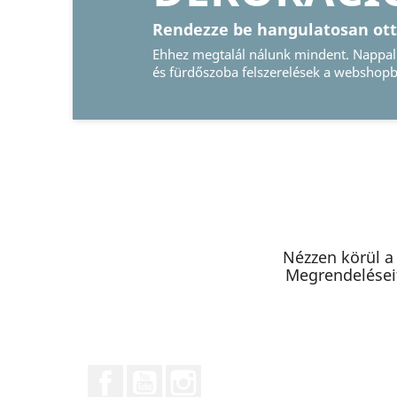
Őrizze meg emlé
Legyen szó hagyományo
képkeretről, nálunk me
Nézzen körül a
Megrendeléseit
Facebook
YouTube
Instagram