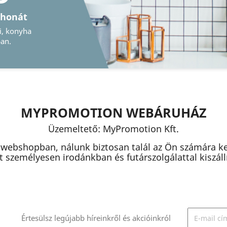
keit
s vagy digitális
gtalálja ezeket
MYPROMOTION WEBÁRUHÁZ
Üzemeltető: MyPromotion Kft.
 webshopban, nálunk biztosan talál az Ön számára k
 személyesen irodánkban és futárszolgálattal kiszállít
Értesülsz legújabb híreinkről és akcióinkról