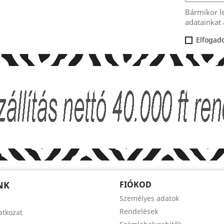
Bármikor l
adatainkat 
Elfogado
NK
FIÓKOD
Személyes adatok
Rendelések
latkozat