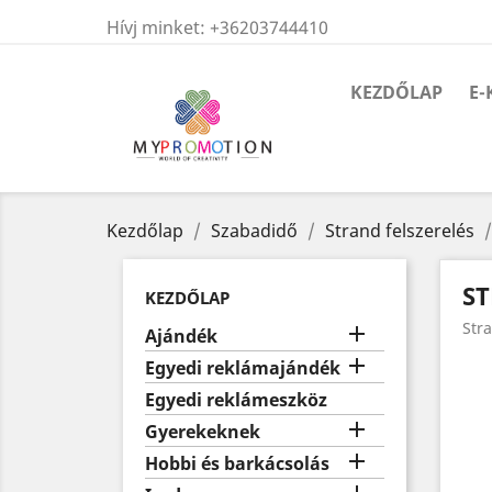
Hívj minket:
+36203744410
KEZDŐLAP
E-
Kezdőlap
Szabadidő
Strand felszerelés
S
KEZDŐLAP
Str

Ajándék

Egyedi reklámajándék
Egyedi reklámeszköz

Gyerekeknek

Hobbi és barkácsolás