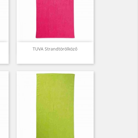
Előnézet

TUVA Strandtörölköző