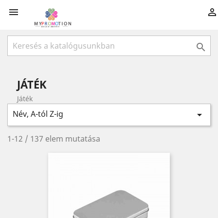



JÁTÉK
Játék
Név, A-tól Z-ig

1-12 / 137 elem mutatása