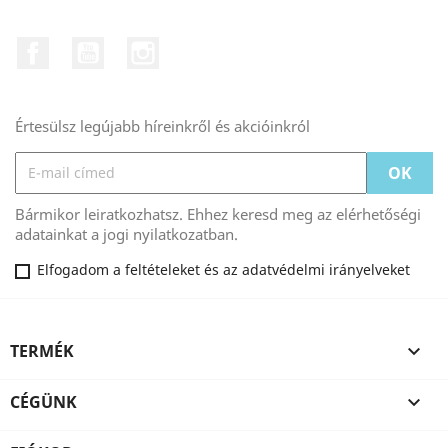
Facebook
YouTube
Instagram
Értesülsz legújabb híreinkről és akcióinkról
Bármikor leiratkozhatsz. Ehhez keresd meg az elérhetőségi
adatainkat a jogi nyilatkozatban.
Elfogadom a feltételeket és az adatvédelmi irányelveket
TERMÉK

CÉGÜNK
