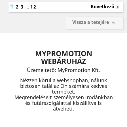
1
Következő
2
3
…
12

Vissza a tetejére

MYPROMOTION
WEBÁRUHÁZ
Üzemeltető: MyPromotion Kft.
Nézzen körül a webshopban, nálunk
biztosan talál az Ön számára kedves
terméket.
Megrendeléseit személyesen irodánkban
és futárszolgálattal kiszállítva is
átveheti.