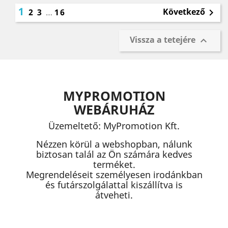
1
Következő
2
3
…
16

Vissza a tetejére

MYPROMOTION
WEBÁRUHÁZ
Üzemeltető: MyPromotion Kft.
Nézzen körül a webshopban, nálunk
biztosan talál az Ön számára kedves
terméket.
Megrendeléseit személyesen irodánkban
és futárszolgálattal kiszállítva is
átveheti.