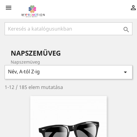



NAPSZEMÜVEG
Napszemüveg
Név, A-tól Z-ig

1-12 / 185 elem mutatása