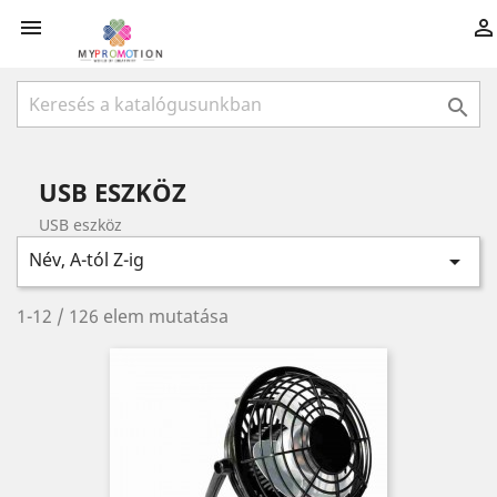



USB ESZKÖZ
USB eszköz
Név, A-tól Z-ig

1-12 / 126 elem mutatása