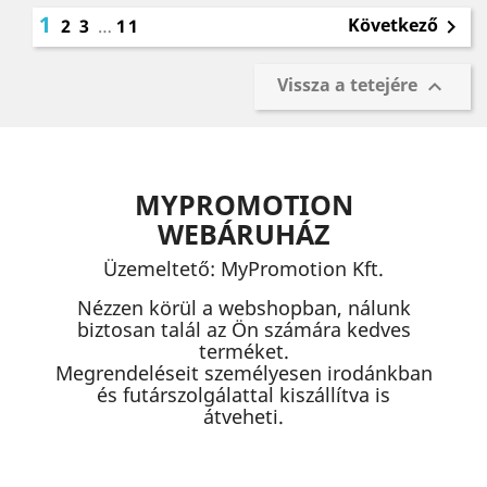
1
Következő
2
3
…
11

Vissza a tetejére

MYPROMOTION
WEBÁRUHÁZ
Üzemeltető: MyPromotion Kft.
Nézzen körül a webshopban, nálunk
biztosan talál az Ön számára kedves
terméket.
Megrendeléseit személyesen irodánkban
és futárszolgálattal kiszállítva is
átveheti.