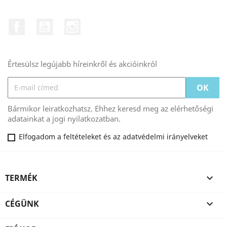
Facebook
YouTube
Instagram
Értesülsz legújabb híreinkről és akcióinkról
Bármikor leiratkozhatsz. Ehhez keresd meg az elérhetőségi
adatainkat a jogi nyilatkozatban.
Elfogadom a feltételeket és az adatvédelmi irányelveket
TERMÉK

CÉGÜNK
