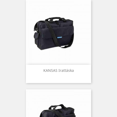
KANSAS Irattáska