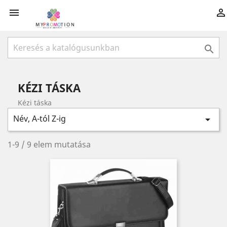



KÉZI TÁSKA
Kézi táska
Név, A-tól Z-ig

1-9 / 9 elem mutatása