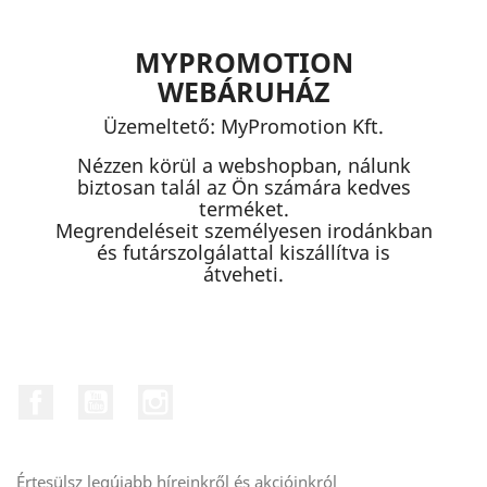
MYPROMOTION
WEBÁRUHÁZ
Üzemeltető: MyPromotion Kft.
Nézzen körül a webshopban, nálunk
biztosan talál az Ön számára kedves
terméket.
Megrendeléseit személyesen irodánkban
és futárszolgálattal kiszállítva is
átveheti.
Facebook
YouTube
Instagram
Értesülsz legújabb híreinkről és akcióinkról