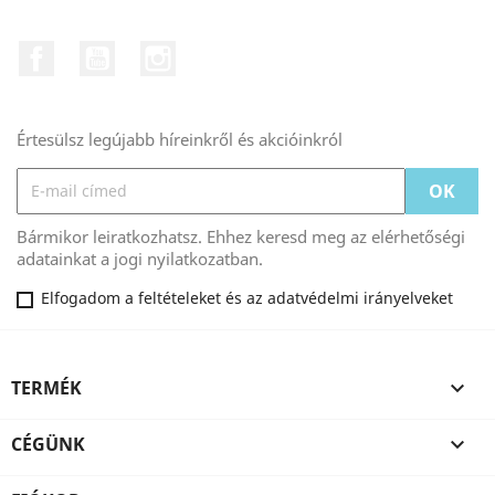
Facebook
YouTube
Instagram
Értesülsz legújabb híreinkről és akcióinkról
Bármikor leiratkozhatsz. Ehhez keresd meg az elérhetőségi
adatainkat a jogi nyilatkozatban.
Elfogadom a feltételeket és az adatvédelmi irányelveket
TERMÉK

CÉGÜNK
