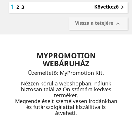
1
Következő
2
3

Vissza a tetejére

MYPROMOTION
WEBÁRUHÁZ
Üzemeltető: MyPromotion Kft.
Nézzen körül a webshopban, nálunk
biztosan talál az Ön számára kedves
terméket.
Megrendeléseit személyesen irodánkban
és futárszolgálattal kiszállítva is
átveheti.