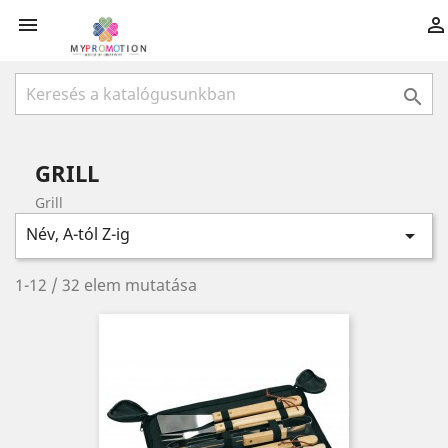



GRILL
Grill
Név, A-tól Z-ig

1-12 / 32 elem mutatása