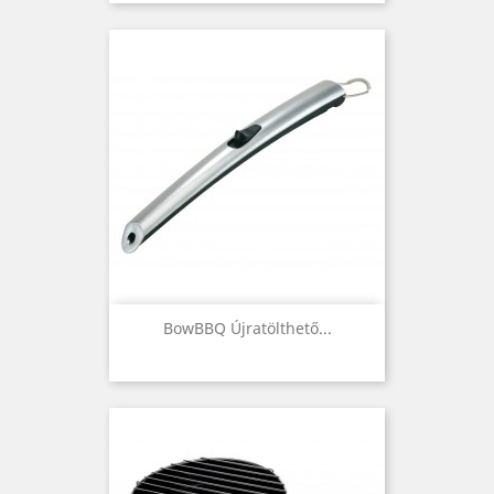
BowBBQ Újratölthető...