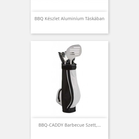
BBQ Készlet Aluminíum Táskában
BBQ-CADDY Barbecue Szett,...