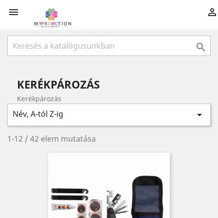



KERÉKPÁROZÁS
Kerékpározás
Név, A-tól Z-ig

1-12 / 42 elem mutatása