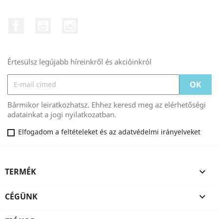
Facebook
YouTube
Instagram
Értesülsz legújabb híreinkről és akcióinkról
Bármikor leiratkozhatsz. Ehhez keresd meg az elérhetőségi
adatainkat a jogi nyilatkozatban.
Elfogadom a feltételeket és az adatvédelmi irányelveket
TERMÉK

CÉGÜNK
