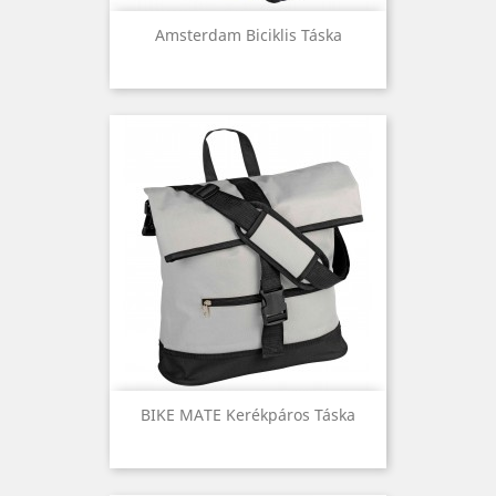
Amsterdam Biciklis Táska
BIKE MATE Kerékpáros Táska