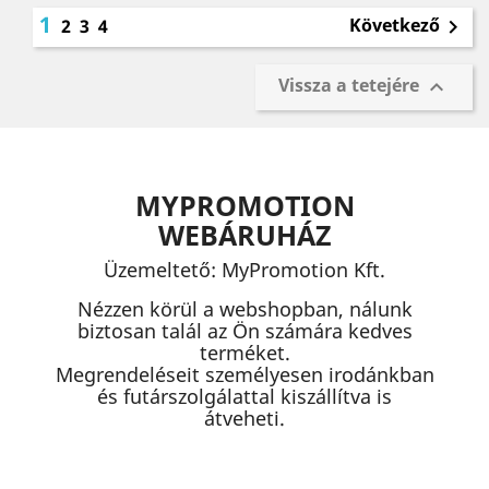
1
Következő
2
3
4

Vissza a tetejére

MYPROMOTION
WEBÁRUHÁZ
Üzemeltető: MyPromotion Kft.
Nézzen körül a webshopban, nálunk
biztosan talál az Ön számára kedves
terméket.
Megrendeléseit személyesen irodánkban
és futárszolgálattal kiszállítva is
átveheti.