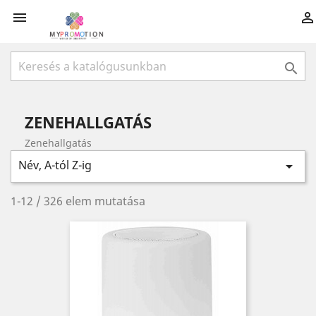



ZENEHALLGATÁS
Zenehallgatás
Név, A-tól Z-ig

1-12 / 326 elem mutatása