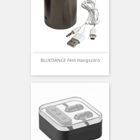
BLUEDANCE Fém Hangszóró