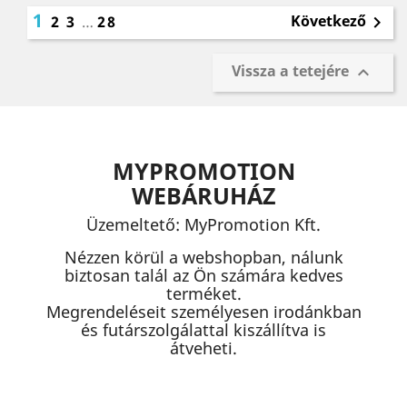
1
Következő
2
3
…
28

Vissza a tetejére

MYPROMOTION
WEBÁRUHÁZ
Üzemeltető: MyPromotion Kft.
Nézzen körül a webshopban, nálunk
biztosan talál az Ön számára kedves
terméket.
Megrendeléseit személyesen irodánkban
és futárszolgálattal kiszállítva is
átveheti.