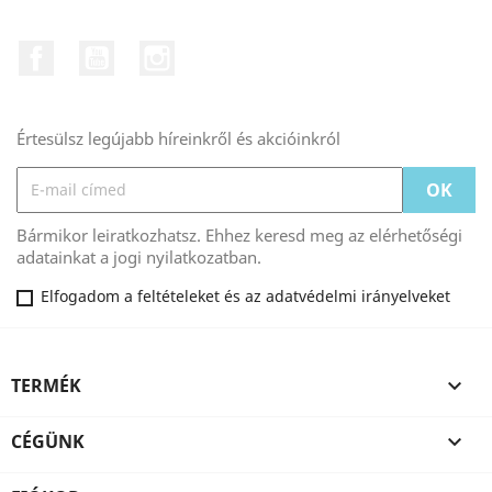
Facebook
YouTube
Instagram
Értesülsz legújabb híreinkről és akcióinkról
Bármikor leiratkozhatsz. Ehhez keresd meg az elérhetőségi
adatainkat a jogi nyilatkozatban.
Elfogadom a feltételeket és az adatvédelmi irányelveket
TERMÉK

CÉGÜNK
