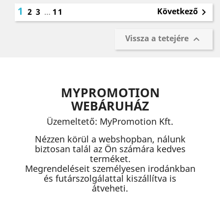
1
Következő
2
3
…
11

Vissza a tetejére

MYPROMOTION
WEBÁRUHÁZ
Üzemeltető: MyPromotion Kft.
Nézzen körül a webshopban, nálunk
biztosan talál az Ön számára kedves
terméket.
Megrendeléseit személyesen irodánkban
és futárszolgálattal kiszállítva is
átveheti.