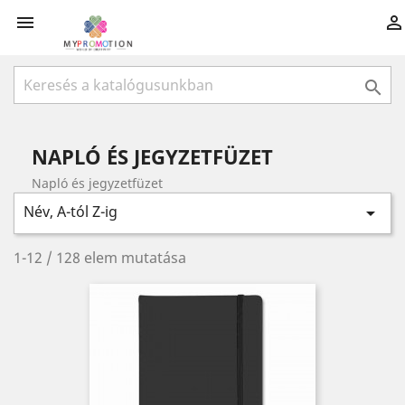



NAPLÓ ÉS JEGYZETFÜZET
Napló és jegyzetfüzet
Név, A-tól Z-ig

1-12 / 128 elem mutatása