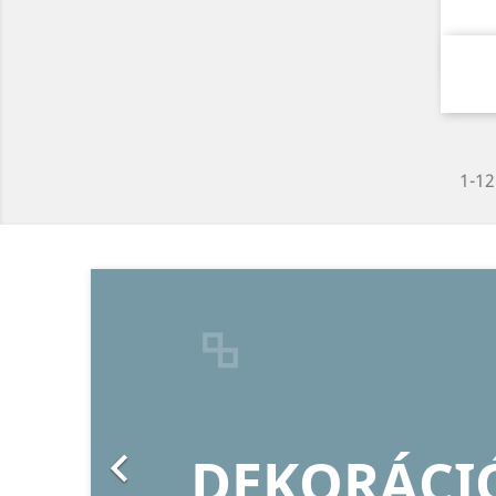
1-12
Előző

KÉPK