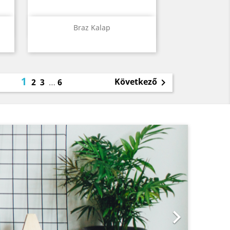
Előnézet

Braz Kalap
1
Következő
2
3
…
6

Következő
