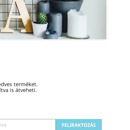
edves terméket.
va is átveheti.