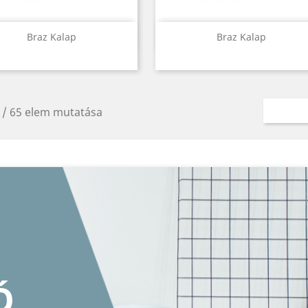
Előnézet
Előnézet


Braz Kalap
Braz Kalap
 / 65 elem mutatása
ERET