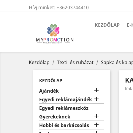
Hívj minket:
+36203744410
KEZDŐLAP
E-
Kezdőlap
Textil és ruházat
Sapka és kala
K
KEZDŐLAP
Kal

Ajándék

Egyedi reklámajándék
Egyedi reklámeszköz

Gyerekeknek

Hobbi és barkácsolás