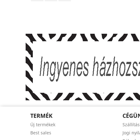
TERMÉK
CÉGÜ
Új termékek
Szállítás
Best sales
Jogi nyi