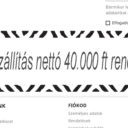
Bármikor l
adatainkat 
Elfogado
NK
FIÓKOD
Személyes adatok
Rendelések
latkozat