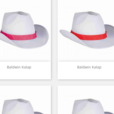
Előnézet
Előnézet


Baldwin Kalap
Baldwin Kalap