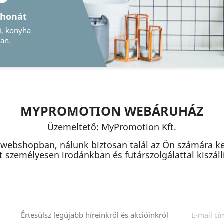
mlékeit
mányos vagy digitális
nk megtalálja ezeket
MYPROMOTION WEBÁRUHÁZ
Üzemeltető: MyPromotion Kft.
 webshopban, nálunk biztosan talál az Ön számára k
 személyesen irodánkban és futárszolgálattal kiszállít
Értesülsz legújabb híreinkről és akcióinkról