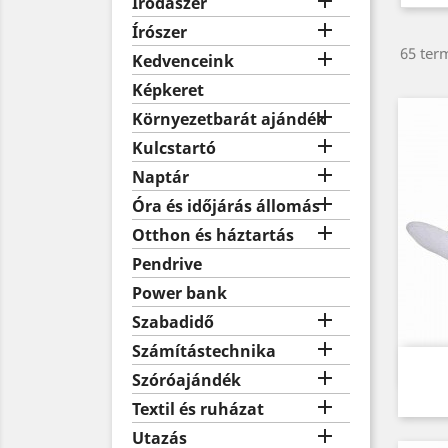

Irodaszer

Írószer
65 term

Kedvenceink
Képkeret

Környezetbarát ajándék

Kulcstartó

Naptár

Óra és időjárás állomás

Otthon és háztartás
Pendrive
Power bank

Szabadidő

Számítástechnika

Szóróajándék

Textil és ruházat

Utazás