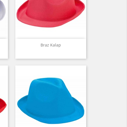
Előnézet

Braz Kalap