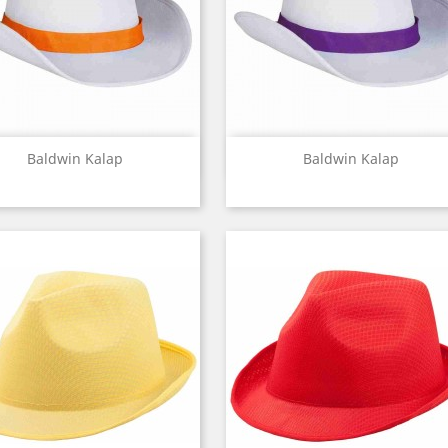
Előnézet
Előnézet


Baldwin Kalap
Baldwin Kalap