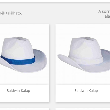
A sor
ék található.
ala
Előnézet
Előnézet


Baldwin Kalap
Baldwin Kalap