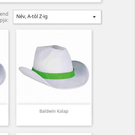
rend
Név, A-tól Z-ig

pja:
Előnézet

Baldwin Kalap