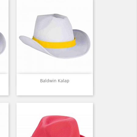
Előnézet

Baldwin Kalap