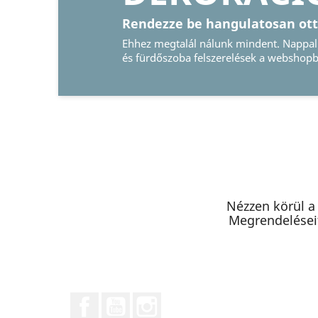
Őrizze meg e
Legyen szó hagyo
képkeretről, nálu
Nézzen körül a
Megrendeléseit
Facebook
YouTube
Instagram