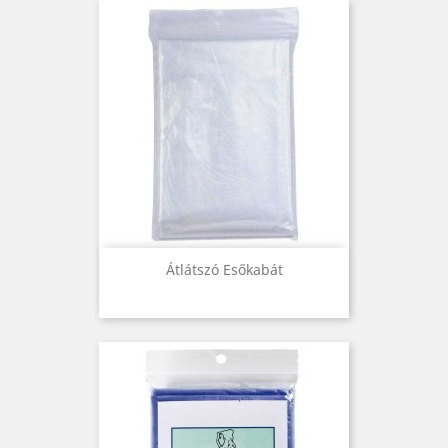
Átlátszó Esőkabát