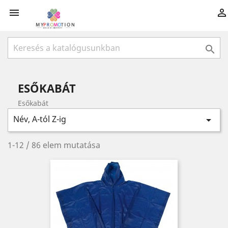



ESŐKABÁT
Esőkabát
Név, A-tól Z-ig

1-12 / 86 elem mutatása