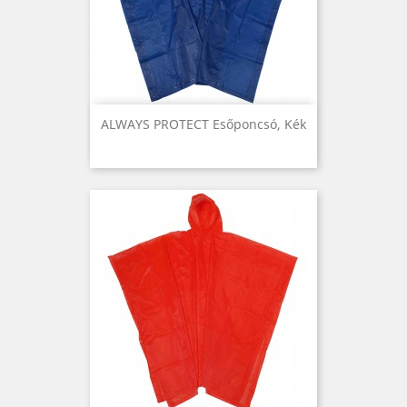
ALWAYS PROTECT Esőponcsó, Kék