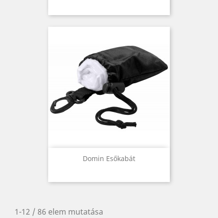
Domin Esőkabát
1-12 / 86 elem mutatása