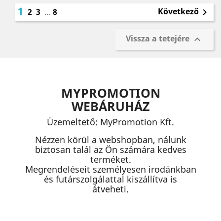
1
Következő
2
3
…
8

Vissza a tetejére

MYPROMOTION
WEBÁRUHÁZ
Üzemeltető: MyPromotion Kft.
Nézzen körül a webshopban, nálunk
biztosan talál az Ön számára kedves
terméket.
Megrendeléseit személyesen irodánkban
és futárszolgálattal kiszállítva is
átveheti.