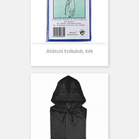
Átlátszó Esőkabát, Kék