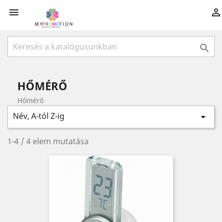



HŐMÉRŐ
Hőmérő
Név, A-tól Z-ig

1-4 / 4 elem mutatása