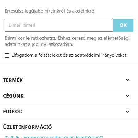
Értesülsz legújabb híreinkről és akcióinkról
Bármikor leiratkozhatsz. Ehhez keresd meg az elérhetőségi
adatainkat a jogi nyilatkozatban.
Elfogadom a feltételeket és az adatvédelmi irányelveket
TERMÉK

CÉGÜNK

FIÓKOD

ÜZLET INFORMÁCIÓ
© 2026 - Ecommerce software by PrestaShop™