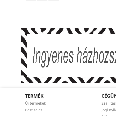
TERMÉK
CÉGÜ
Új termékek
Szállítás
Best sales
Jogi nyi