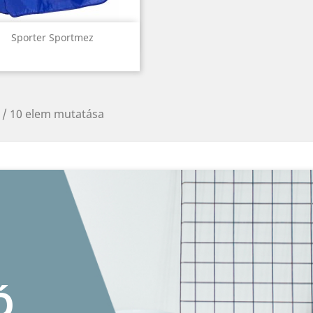
Előnézet

Sporter Sportmez
 / 10 elem mutatása
KÉPKERET