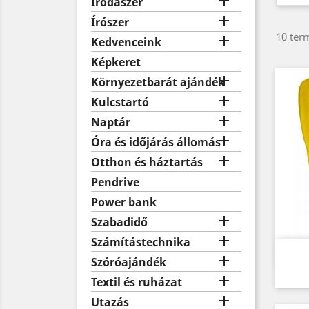

Irodaszer

Írószer
10 term

Kedvenceink
Képkeret

Környezetbarát ajándék

Kulcstartó

Naptár

Óra és időjárás állomás

Otthon és háztartás
Pendrive
Power bank

Szabadidő

Számítástechnika

Szóróajándék

Textil és ruházat

Utazás