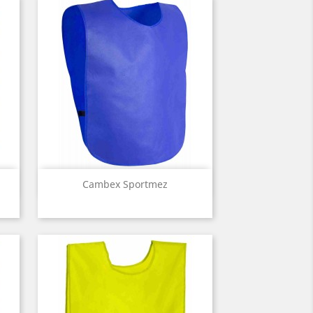
Előnézet

Cambex Sportmez