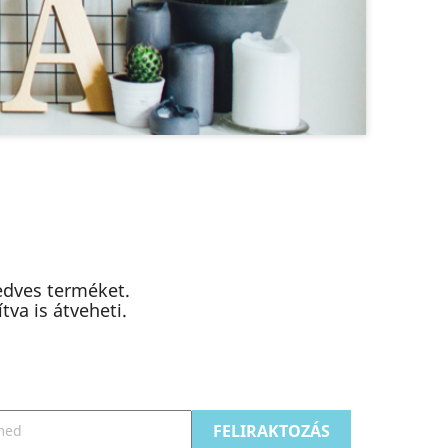
edves terméket.
va is átveheti.