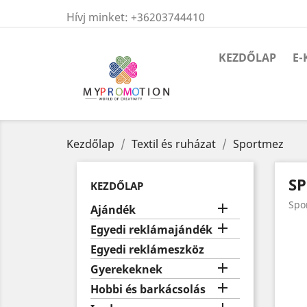
Hívj minket:
+36203744410
KEZDŐLAP
E-
Kezdőlap
Textil és ruházat
Sportmez
S
KEZDŐLAP
Spo

Ajándék

Egyedi reklámajándék
Egyedi reklámeszköz

Gyerekeknek

Hobbi és barkácsolás