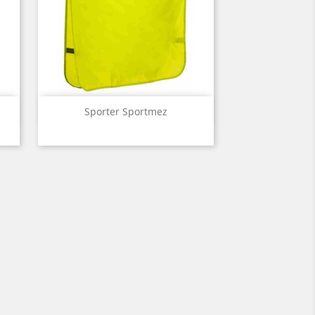
Előnézet

Sporter Sportmez