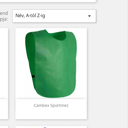
rend
Név, A-tól Z-ig

pja:
Előnézet

Cambex Sportmez