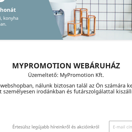
Őrizze meg emlékeit
Legyen szó hagyományos vagy digitális
képkeretről, nálunk megtalálja ezeket
MYPROMOTION WEBÁRUHÁZ
Üzemeltető: MyPromotion Kft.
 webshopban, nálunk biztosan talál az Ön számára k
 személyesen irodánkban és futárszolgálattal kiszállít
Értesülsz legújabb híreinkről és akcióinkról