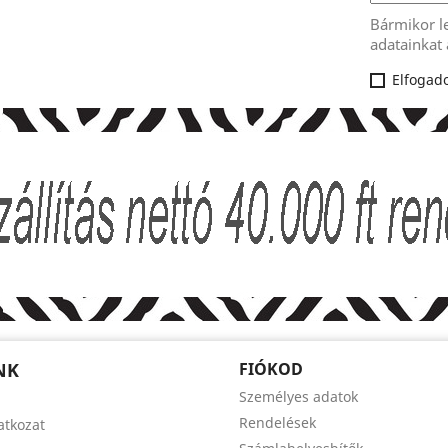
Bármikor l
adatainkat 
Elfogado
NK
FIÓKOD
Személyes adatok
Rendelések
latkozat