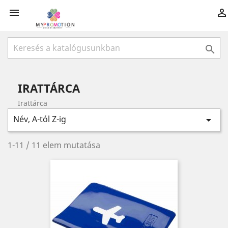



IRATTÁRCA
Irattárca
Név, A-tól Z-ig

1-11 / 11 elem mutatása