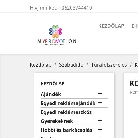
Hívj minket:
+36203744410
KEZDŐLAP
E-
Kezdőlap
Szabadidő
Túrafelszerelés
K
KE
KEZDŐLAP
Kem

Ajándék

Egyedi reklámajándék
Egyedi reklámeszköz

Gyerekeknek

Hobbi és barkácsolás