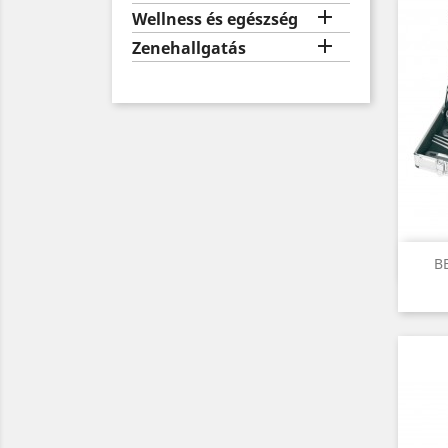

Wellness és egészség

Zenehallgatás
B