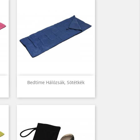
Előnézet

Bedtime Hálózsák, Sötétkék