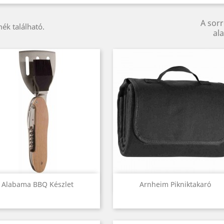
A sor
ék található.
ala
Előnézet
Előnézet


Alabama BBQ Készlet
Arnheim Pikniktakaró