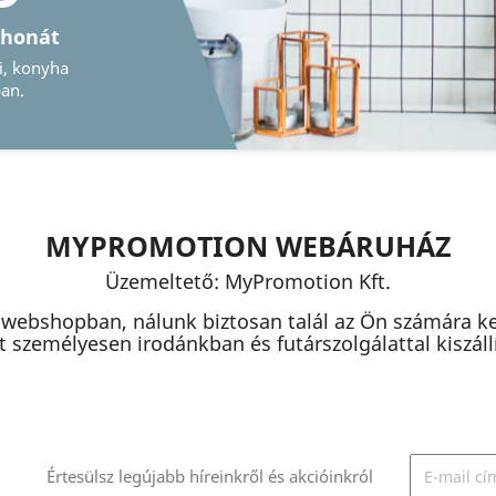
ze meg emlékeit
 szó hagyományos vagy digitális
etről, nálunk megtalálja ezeket
MYPROMOTION WEBÁRUHÁZ
Üzemeltető: MyPromotion Kft.
 webshopban, nálunk biztosan talál az Ön számára k
 személyesen irodánkban és futárszolgálattal kiszállít
Értesülsz legújabb híreinkről és akcióinkról