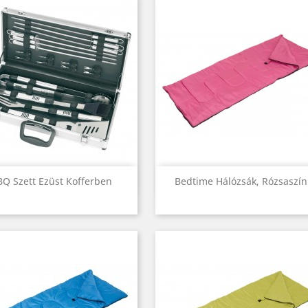
Előnézet
Előnézet


BQ Szett Ezüst Kofferben
Bedtime Hálózsák, Rózsaszín