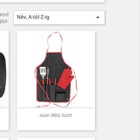
rend
Név, A-tól Z-ig

pja:
Előnézet

Axon BBQ Szett