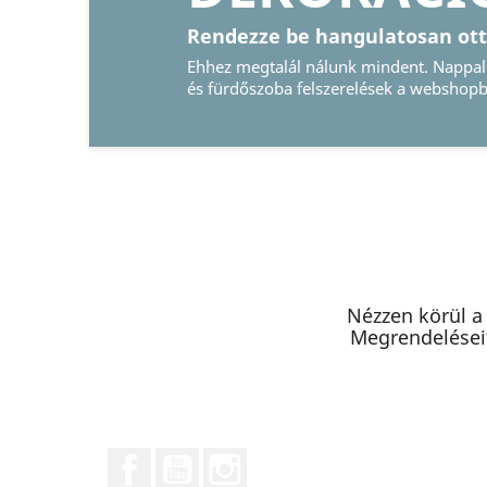
Őriz
Legyen
képker
Nézzen körül a
Megrendeléseit
Facebook
YouTube
Instagram