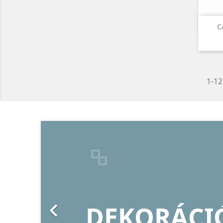
C
1-12
Előző

K