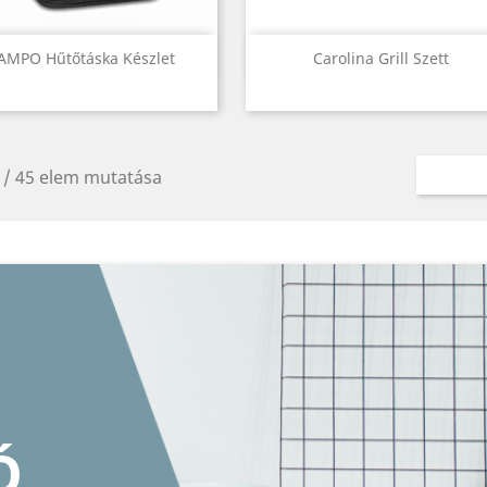
Előnézet
Előnézet


AMPO Hűtőtáska Készlet
Carolina Grill Szett
 / 45 elem mutatása
ÉPKERET