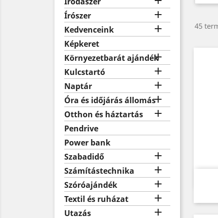

Irodaszer

Írószer
45 term

Kedvenceink
Képkeret

Környezetbarát ajándék

Kulcstartó

Naptár

Óra és időjárás állomás

Otthon és háztartás
Pendrive
Power bank

Szabadidő

Számítástechnika

Szóróajándék

Textil és ruházat

Utazás