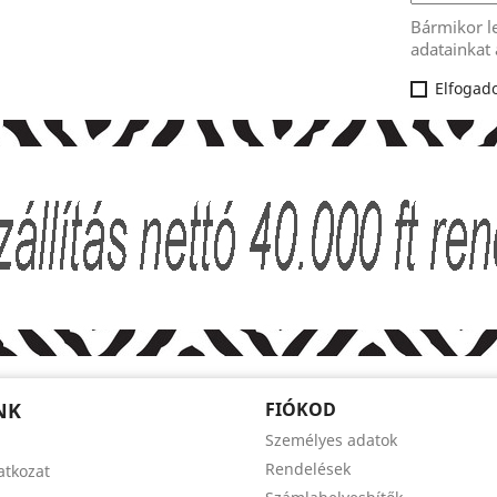
Bármikor l
adatainkat 
Elfogado
NK
FIÓKOD
Személyes adatok
Rendelések
latkozat