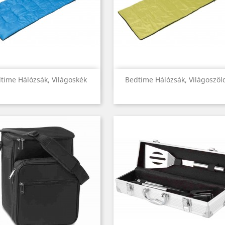
Előnézet
Előnézet


time Hálózsák, Világoskék
Bedtime Hálózsák, Világoszöl