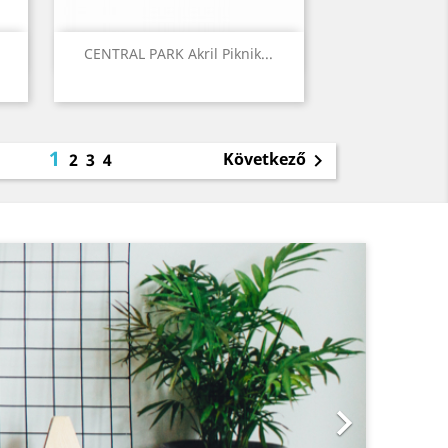
Előnézet

CENTRAL PARK Akril Piknik...
1
Következő
2
3
4

Következő
