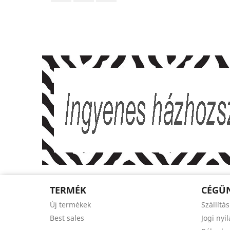
TERMÉK
CÉGÜ
Új termékek
Szállítás
Best sales
Jogi nyi