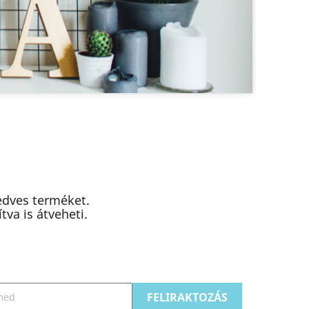
edves terméket.
va is átveheti.