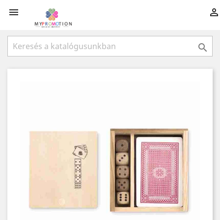


